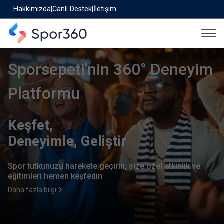
Hakkımızda
|
Canlı Destek
|
İletişim
Sporsepeti'nin 360° Deneyim
Platformu
Keşfet,
Deneyimle, Geliştir
Spor tutkunuzu harekete geçirin, size özel etkinlik ve
eğitimleri hemen keşfedin
Daha fazla bilgi