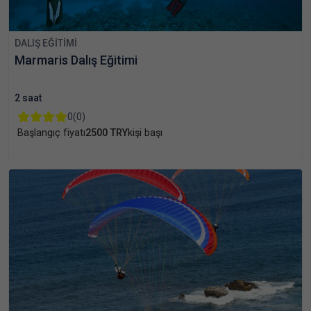
DALIŞ EĞITIMI
Marmaris Dalış Eğitimi
2 saat
0
(0)
Başlangıç fiyatı
2500 TRY
kişi başı