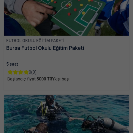
FUTBOL OKULU EĞITIM PAKETI
Bursa Futbol Okulu Eğitim Paketi
5 saat
0
(0)
Başlangıç fiyatı
5000 TRY
kişi başı