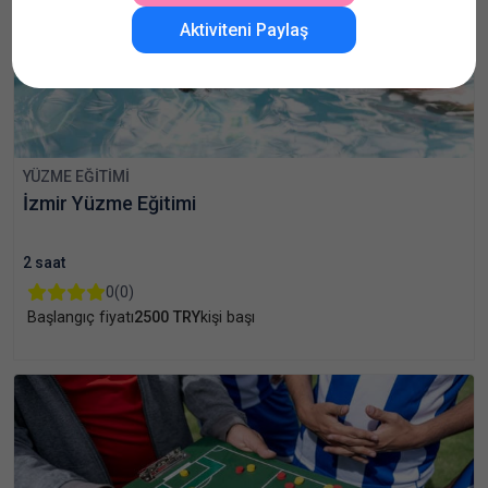
Aktiviteni Paylaş
YÜZME EĞITIMI
İzmir Yüzme Eğitimi
2 saat
0
(0)
Başlangıç fiyatı
2500 TRY
kişi başı