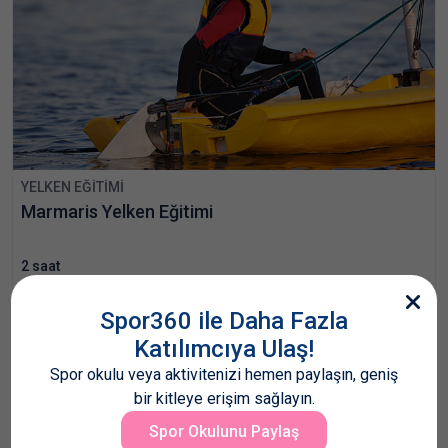
YELKEN EĞITIMI
Marmaris Yelken Eğitimi
2 saat
0
(0)
Spor360 ile Daha Fazla
Başlangıç fiyatı
4500 TRY
kişi başı
Katılımcıya Ulaş!
Spor okulu veya aktivitenizi hemen paylaşın, geniş
bir kitleye erişim sağlayın.
Spor Okulunu Paylaş