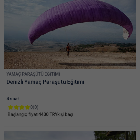
YAMAÇ PARAŞÜTÜ EĞITIMI
Denizli Yamaç Paraşütü Eğitimi
4 saat
0
(0)
Başlangıç fiyatı
4400 TRY
kişi başı