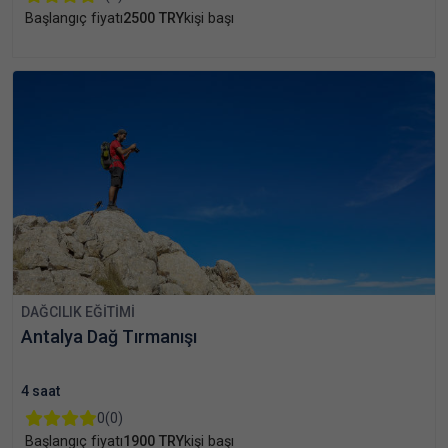
Başlangıç fiyatı
2500 TRY
kişi başı
DAĞCILIK EĞITIMI
Antalya Dağ Tırmanışı
4 saat
0
(0)
Başlangıç fiyatı
1900 TRY
kişi başı