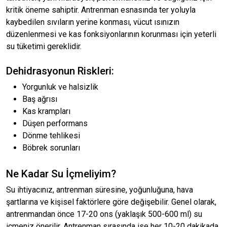
kritik öneme sahiptir. Antrenman esnasında ter yoluyla
kaybedilen sıvıların yerine konması, vücut ısınızın
düzenlenmesi ve kas fonksiyonlarının korunması için yeterli
su tüketimi gereklidir.
Dehidrasyonun Riskleri:
Yorgunluk ve halsizlik
Baş ağrısı
Kas krampları
Düşen performans
Dönme tehlikesi
Böbrek sorunları
Ne Kadar Su İçmeliyim?
Su ihtiyacınız, antrenman süresine, yoğunluğuna, hava
şartlarına ve kişisel faktörlere göre değişebilir. Genel olarak,
antrenmandan önce 17-20 ons (yaklaşık 500-600 ml) su
içmeniz önerilir. Antrenman sırasında ise her 10-20 dakikada