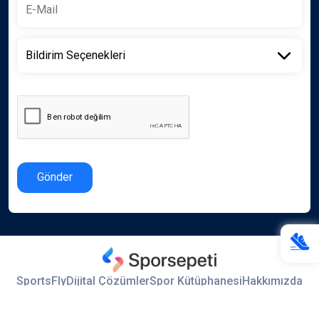
Gönder
SportsFly
Dijital Çözümler
Spor Kütüphanesi
Hakkımızda
İletişim