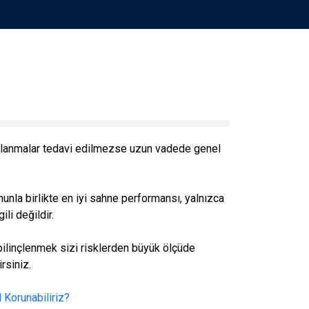
ralanmalar tedavi edilmezse uzun vadede genel
nunla birlikte en iyi sahne performansı, yalnızca
li değildir.
bilinçlenmek sizi risklerden büyük ölçüde
rsiniz.
 Korunabiliriz?