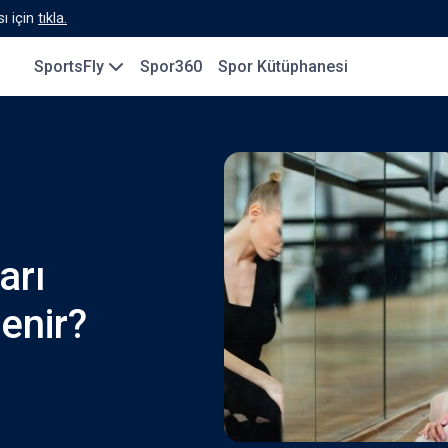
ı için
tıkla.
SportsFly
Spor360
Spor Kütüphanesi
arı
enir?