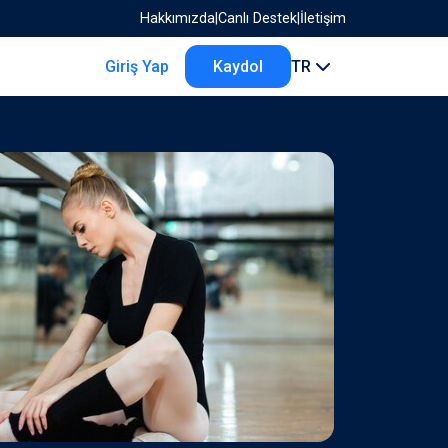
Hakkımızda
|
Canlı Destek
|
İletişim
Giriş Yap
Kaydol
TR