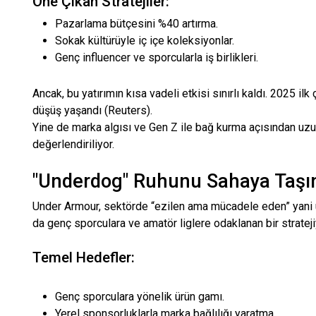
Öne Çıkan Stratejiler:
Pazarlama bütçesini %40 artırma.
Sokak kültürüyle iç içe koleksiyonlar.
Genç influencer ve sporcularla iş birlikleri.
Ancak, bu yatırımın kısa vadeli etkisi sınırlı kaldı. 2025 ilk
düşüş yaşandı (Reuters).
Yine de marka algısı ve Gen Z ile bağ kurma açısından uzu
değerlendiriliyor.
"Underdog" Ruhunu Sahaya Taş
Under Armour, sektörde “ezilen ama mücadele eden” yani 
da genç sporculara ve amatör liglere odaklanan bir strat
Temel Hedefler:
Genç sporculara yönelik ürün gamı.
Yerel sponsorluklarla marka bağlılığı yaratma.