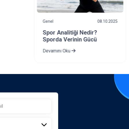
7.10.2025
Genel
08.10.2025
Spor Analitiği Nedir?
edir?
Sporda Verinin Gücü
Devamını Oku
ükselt!
el Olarak