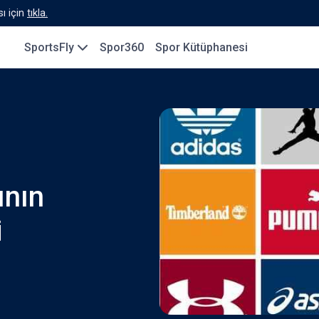
ı için
tıkla.
SportsFly
Spor360
Spor Kütüphanesi
ının
i