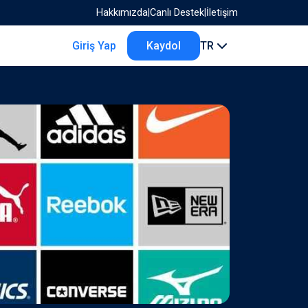
Hakkımızda
|
Canlı Destek
|
İletişim
Giriş Yap
Kaydol
TR