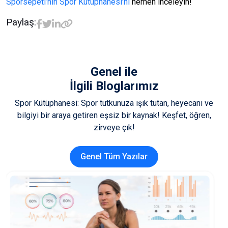
Sporsepeti’nin Spor Kütüphanesi’ni
hemen inceleyin!
Paylaş:
Genel
ile
İlgili Bloglarımız
Spor Kütüphanesi: Spor tutkunuza ışık tutan, heyecanı ve
bilgiyi bir araya getiren eşsiz bir kaynak! Keşfet, öğren,
zirveye çık!
Genel Tüm Yazılar