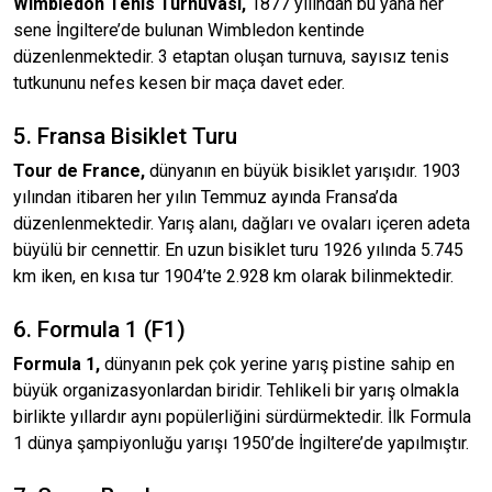
Wimbledon Tenis Turnuvası,
1877 yılından bu yana her
sene İngiltere’de bulunan Wimbledon kentinde
düzenlenmektedir. 3 etaptan oluşan turnuva, sayısız tenis
tutkununu nefes kesen bir maça davet eder.
5. Fransa Bisiklet Turu
Tour de France,
dünyanın en büyük bisiklet yarışıdır. 1903
yılından itibaren her yılın Temmuz ayında Fransa’da
düzenlenmektedir. Yarış alanı, dağları ve ovaları içeren adeta
büyülü bir cennettir. En uzun bisiklet turu 1926 yılında 5.745
km iken, en kısa tur 1904’te 2.928 km olarak bilinmektedir.
6. Formula 1 (F1)
Formula 1,
dünyanın pek çok yerine yarış pistine sahip en
büyük organizasyonlardan biridir. Tehlikeli bir yarış olmakla
birlikte yıllardır aynı popülerliğini sürdürmektedir. İlk Formula
1 dünya şampiyonluğu yarışı 1950’de İngiltere’de yapılmıştır.