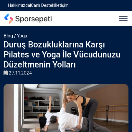
Hakkımızda
|
Canlı Destek
|
İletişim
Blog
/
Yoga
Duruş Bozukluklarına Karşı
Pilates ve Yoga İle Vücudunuzu
Düzeltmenin Yolları
27.11.2024