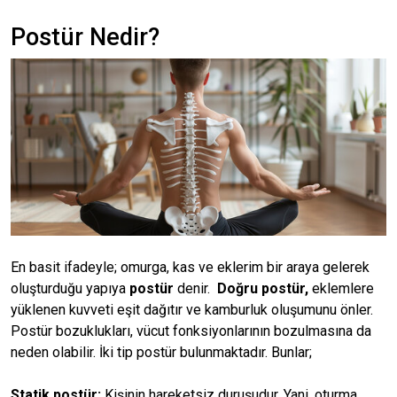
Postür Nedir?
En basit ifadeyle; omurga, kas ve eklerim bir araya gelerek
oluşturduğu yapıya
postür
denir.
Doğru postür,
eklemlere
yüklenen kuvveti eşit dağıtır ve kamburluk oluşumunu önler.
Postür bozuklukları, vücut fonksiyonlarının bozulmasına da
neden olabilir. İki tip postür bulunmaktadır. Bunlar;
Statik postür:
Kişinin hareketsiz duruşudur. Yani, oturma,