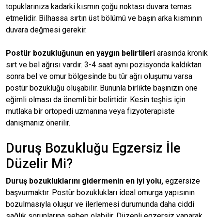
topuklarınıza kadarki kısmın çoğu noktası duvara temas
etmelidir. Bilhassa sırtın üst bölümü ve başın arka kısmının
duvara değmesi gerekir.
Postür bozukluğunun en yaygın belirtileri
arasında kronik
sırt ve bel ağrısı vardır. 3-4 saat aynı pozisyonda kaldıktan
sonra bel ve omur bölgesinde bu tür ağrı oluşumu varsa
postür bozukluğu oluşabilir. Bununla birlikte başınızın öne
eğimli olması da önemli bir belirtidir. Kesin teşhis için
mutlaka bir ortopedi uzmanına veya fizyoterapiste
danışmanız önerilir.
Duruş Bozukluğu Egzersiz İle
Düzelir Mi?
Duruş bozukluklarını gidermenin en iyi yolu,
egzersize
başvurmaktır. Postür bozuklukları ideal omurga yapısının
bozulmasıyla oluşur ve ilerlemesi durumunda daha ciddi
sağlık sorunlarına sebep olabilir. Düzenli egzersiz yaparak,