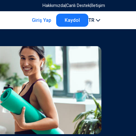
Hakkımızda
|
Canlı Destek
|
İletişim
Giriş Yap
Kaydol
TR