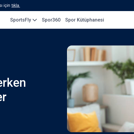
ı için
tıkla.
SportsFly
Spor360
Spor Kütüphanesi
erken
er