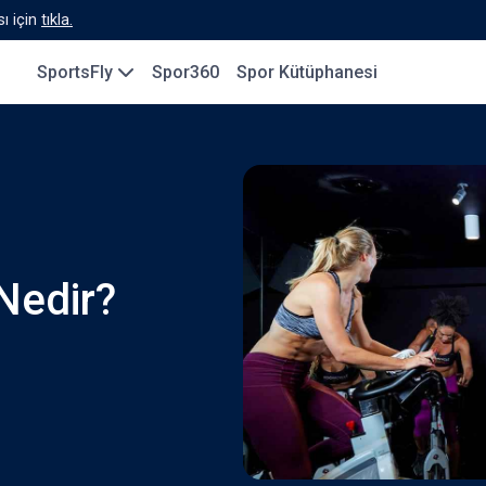
ı için
tıkla.
SportsFly
Spor360
Spor Kütüphanesi
 Nedir?