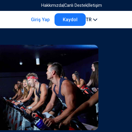
Hakkımızda
|
Canlı Destek
|
İletişim
Giriş Yap
Kaydol
TR