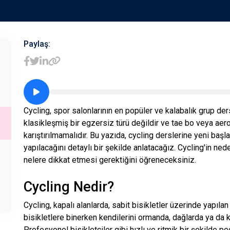
Paylaş:
Cycling, spor salonlarının en popüler ve kalabalık grup ders
klasikleşmiş bir egzersiz türü değildir ve tae bo veya aero
karıştırılmamalıdır. Bu yazıda, cycling derslerine yeni başl
yapılacağını detaylı bir şekilde anlatacağız. Cycling'in ned
nelere dikkat etmesi gerektiğini öğreneceksiniz.
Cycling Nedir?
Cycling, kapalı alanlarda, sabit bisikletler üzerinde yapıla
bisikletlere binerken kendilerini ormanda, dağlarda ya da kı
Profesyonel bisikletçiler gibi hızlı ve ritmik bir şekilde p