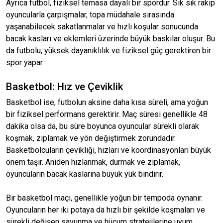
Ayrıca futbol, fiziksel temasa dayalı bir spordur. Sık sık rakip
oyuncularla çarpışmalar, topa müdahale sırasında
yaşanabilecek sakatlanmalar ve hızlı koşular sonucunda
bacak kasları ve eklemleri üzerinde büyük baskılar oluşur. Bu
da futbolu, yüksek dayanıklılık ve fiziksel güç gerektiren bir
spor yapar.
Basketbol: Hız ve Çeviklik
Basketbol ise, futbolun aksine daha kısa süreli, ama yoğun
bir fiziksel performans gerektirir. Maç süresi genellikle 48
dakika olsa da, bu süre boyunca oyuncular sürekli olarak
koşmak, zıplamak ve yön değiştirmek zorundadır.
Basketbolcuların çevikliği, hızları ve koordinasyonları büyük
önem taşır. Aniden hızlanmak, durmak ve zıplamak,
oyuncuların bacak kaslarına büyük yük bindirir.
Bir basketbol maçı, genellikle yoğun bir tempoda oynanır.
Oyuncuların her iki potaya da hızlı bir şekilde koşmaları ve
sürekli değişen savunma ve hücum stratejilerine uyum