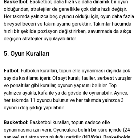
Basketbol:
Basketbol, daha hızlı ve daha dinamik bir oyun
olduğundan, stratejiler de genellikle çok daha hızlı değişir.
Her takımda yalnızca beş oyuncu olduğu için, oyun daha fazla
bireysel beceri ve takım uyumu gerektirir. Takımlar hücumda
hızlı bir şekilde pozisyon değiştirirken, savunmada da sıkça
değişen stratejiler uygulayabilirler.
5. Oyun Kuralları
Futbol:
Futbolun kuralları, topun elle oynanması dışında çok
sayıda kısıtlama içerir. Ofsayt kuralı, fauller, serbest vuruşlar
ve penaltılar gibi kurallar, oyunun yapısını belirler. Top
yalnızca ayakla, kafa ile ya da gövde ile oynanabilir. Ayrıca,
her takımda 11 oyuncu bulunur ve her takımda yalnızca 3
oyuncu değişikliği yapılabilir.
Basketbol:
Basketbol kuralları, topun sadece elle
oynanmasına izin verir. Oyunculara belirli bir süre içinde (24
saniye) şut atma zorunluluğu getirilir (NBA'de). Basketbolda,