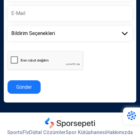
Gönder
SportsFly
Dijital Çözümler
Spor Kütüphanesi
Hakkımızda
İletişim