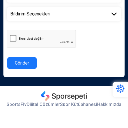
Gönder
SportsFly
Dijital Çözümler
Spor Kütüphanesi
Hakkımızda
İletişim