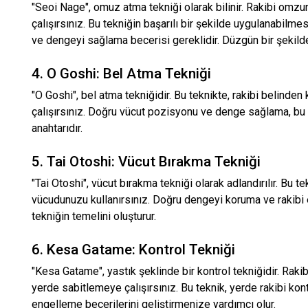
"Seoi Nage", omuz atma tekniği olarak bilinir. Rakibi om
çalışırsınız. Bu tekniğin başarılı bir şekilde uygulanabilme
ve dengeyi sağlama becerisi gereklidir. Düzgün bir şekilde ö
4. O Goshi: Bel Atma Tekniği
"O Goshi", bel atma tekniğidir. Bu teknikte, rakibi belinde
çalışırsınız. Doğru vücut pozisyonu ve denge sağlama, bu t
anahtarıdır.
5. Tai Otoshi: Vücut Bırakma Tekniği
"Tai Otoshi", vücut bırakma tekniği olarak adlandırılır. Bu t
vücudunuzu kullanırsınız. Doğru dengeyi koruma ve rakibi e
tekniğin temelini oluşturur.
6. Kesa Gatame: Kontrol Tekniği
"Kesa Gatame", yastık şeklinde bir kontrol tekniğidir. Rak
yerde sabitlemeye çalışırsınız. Bu teknik, yerde rakibi kon
engelleme becerilerini geliştirmenize yardımcı olur.