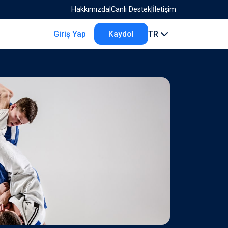
Hakkımızda
|
Canlı Destek
|
İletişim
Giriş Yap
Kaydol
TR