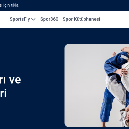
ı için
tıkla.
SportsFly
Spor360
Spor Kütüphanesi
ı ve
ri