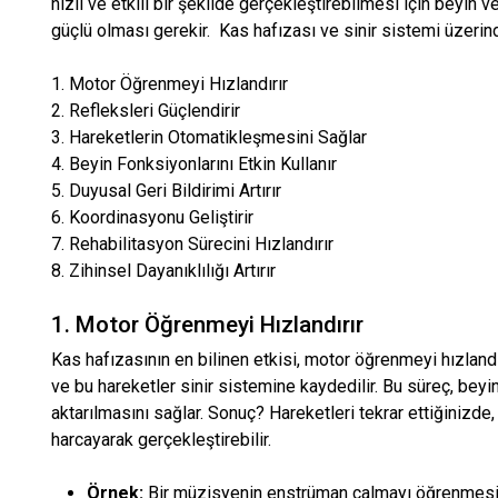
hızlı ve etkili bir şekilde gerçekleştirebilmesi için beyin ve
güçlü olması gerekir. Kas hafızası ve sinir sistemi üzerinde
1. Motor Öğrenmeyi Hızlandırır
2. Refleksleri Güçlendirir
3. Hareketlerin Otomatikleşmesini Sağlar
4. Beyin Fonksiyonlarını Etkin Kullanır
5. Duyusal Geri Bildirimi Artırır
6. Koordinasyonu Geliştirir
7. Rehabilitasyon Sürecini Hızlandırır
8. Zihinsel Dayanıklılığı Artırır
1. Motor Öğrenmeyi Hızlandırır
Kas hafızasının en bilinen etkisi, motor öğrenmeyi hızlandı
ve bu hareketler sinir sistemine kaydedilir. Bu süreç, beyin 
aktarılmasını sağlar. Sonuç? Hareketleri tekrar ettiğinizde,
harcayarak gerçekleştirebilir.
Örnek:
Bir müzisyenin enstrüman çalmayı öğrenmesi. 