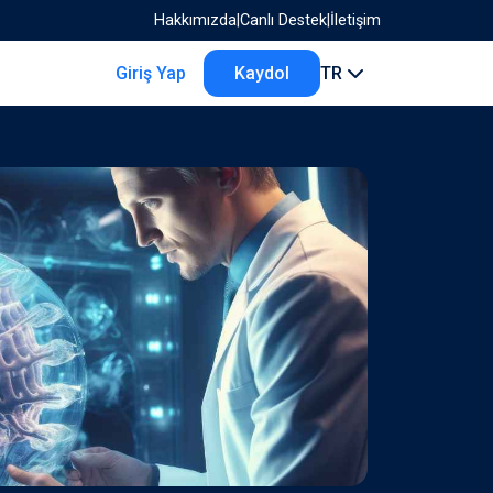
Hakkımızda
|
Canlı Destek
|
İletişim
Giriş Yap
Kaydol
TR