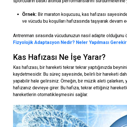
sporcuların baskı altında performanslarını sürdürmelerine 
Örnek:
Bir maraton koşucusu, kas hafızası sayesinde z
ve vücudu bu koşulları hafızasında taşıyarak devam e
Antrenman sırasında vücudunuzun nasıl adapte olduğunu 
Fizyolojik Adaptasyon Nedir? Neler Yapılması Gereki
Kas Hafızası Ne İşe Yarar?
Kas hafızası, bir hareketi tekrar tekrar yaptığınızda beynin
kaydetmesidir. Bu süreç sayesinde, belirli bir hareketi dah
yapabilir hale gelirsiniz. Örneğin, bir müzik aleti çalarke
hafızanız devreye girer. Bu hafıza, tekrar ettiğiniz hareket
hareketlerin otomatikleşmesini sağlar.