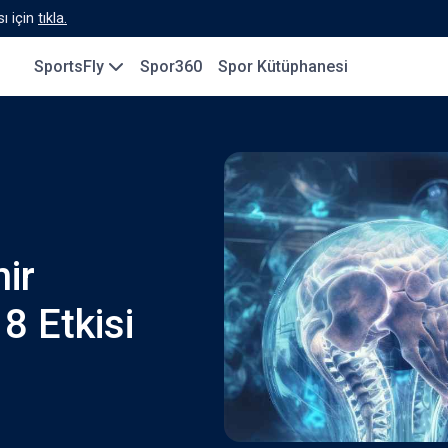
ı için
tıkla.
SportsFly
Spor360
Spor Kütüphanesi
ir
8 Etkisi