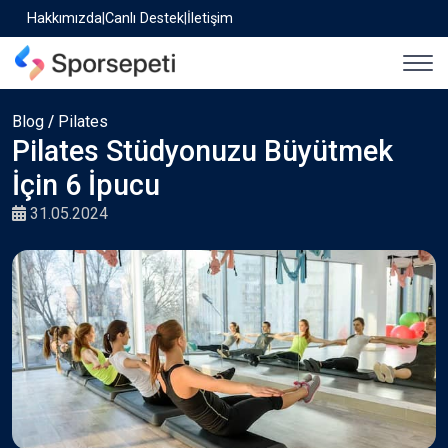
Hakkımızda
|
Canlı Destek
|
İletişim
Blog
/
Pilates
Pilates Stüdyonuzu Büyütmek
İçin 6 İpucu
31.05.2024