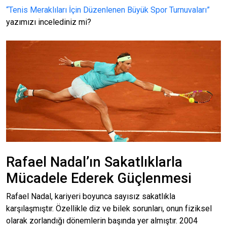
“Tenis Meraklıları İçin Düzenlenen Büyük Spor Turnuvaları”
yazımızı incelediniz mi?
Rafael Nadal’ın Sakatlıklarla
Mücadele Ederek Güçlenmesi
Rafael Nadal, kariyeri boyunca sayısız sakatlıkla
karşılaşmıştır. Özellikle diz ve bilek sorunları, onun fiziksel
olarak zorlandığı dönemlerin başında yer almıştır. 2004