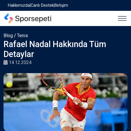
Hakkımızda
|
Canlı Destek
|
İletişim
Blog
/
Tenis
Rafael Nadal Hakkında Tüm
Detaylar
14.12.2024