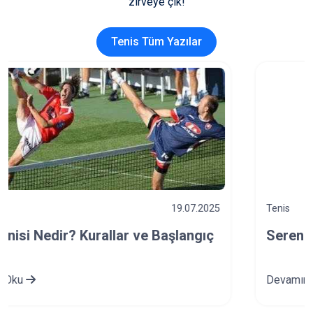
zirveye çık!
Tenis Tüm Yazılar
Tenis
4.06.2025
Serena Williams Kimdir?
Devamını Oku