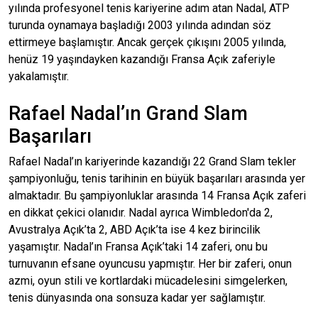
yılında profesyonel tenis kariyerine adım atan Nadal, ATP
turunda oynamaya başladığı 2003 yılında adından söz
ettirmeye başlamıştır. Ancak gerçek çıkışını 2005 yılında,
henüz 19 yaşındayken kazandığı Fransa Açık zaferiyle
yakalamıştır.
Rafael Nadal’ın Grand Slam
Başarıları
Rafael Nadal’ın kariyerinde kazandığı 22 Grand Slam tekler
şampiyonluğu, tenis tarihinin en büyük başarıları arasında yer
almaktadır. Bu şampiyonluklar arasında 14 Fransa Açık zaferi
en dikkat çekici olanıdır. Nadal ayrıca Wimbledon'da 2,
Avustralya Açık’ta 2, ABD Açık’ta ise 4 kez birincilik
yaşamıştır. Nadal’ın Fransa Açık’taki 14 zaferi, onu bu
turnuvanın efsane oyuncusu yapmıştır. Her bir zaferi, onun
azmi, oyun stili ve kortlardaki mücadelesini simgelerken,
tenis dünyasında ona sonsuza kadar yer sağlamıştır.