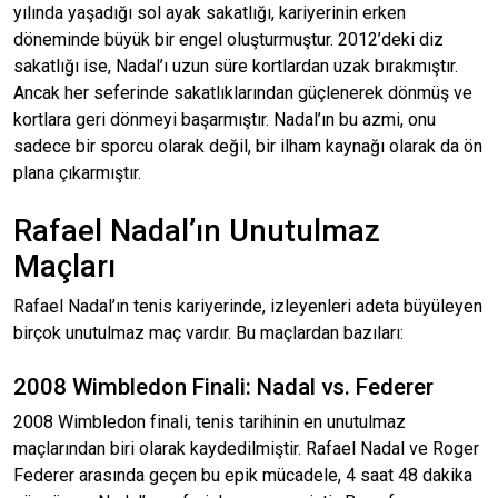
yılında yaşadığı sol ayak sakatlığı, kariyerinin erken
döneminde büyük bir engel oluşturmuştur. 2012’deki diz
sakatlığı ise, Nadal’ı uzun süre kortlardan uzak bırakmıştır.
Ancak her seferinde sakatlıklarından güçlenerek dönmüş ve
kortlara geri dönmeyi başarmıştır. Nadal’ın bu azmi, onu
sadece bir sporcu olarak değil, bir ilham kaynağı olarak da ön
plana çıkarmıştır.
Rafael Nadal’ın Unutulmaz
Maçları
Rafael Nadal’ın tenis kariyerinde, izleyenleri adeta büyüleyen
birçok unutulmaz maç vardır. Bu maçlardan bazıları:
2008 Wimbledon Finali: Nadal vs. Federer
2008 Wimbledon finali, tenis tarihinin en unutulmaz
maçlarından biri olarak kaydedilmiştir. Rafael Nadal ve Roger
Federer arasında geçen bu epik mücadele, 4 saat 48 dakika