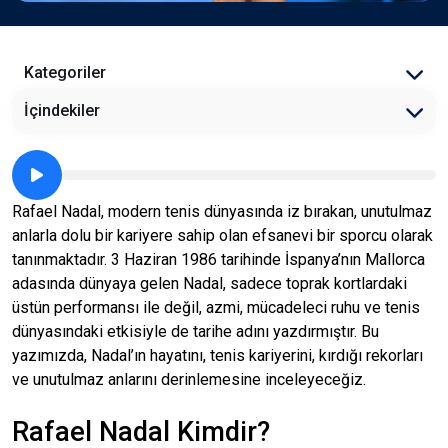
Kategoriler
İçindekiler
Rafael Nadal, modern tenis dünyasında iz bırakan, unutulmaz
anlarla dolu bir kariyere sahip olan efsanevi bir sporcu olarak
tanınmaktadır. 3 Haziran 1986 tarihinde İspanya’nın Mallorca
adasında dünyaya gelen Nadal, sadece toprak kortlardaki
üstün performansı ile değil, azmi, mücadeleci ruhu ve tenis
dünyasındaki etkisiyle de tarihe adını yazdırmıştır. Bu
yazımızda, Nadal’ın hayatını, tenis kariyerini, kırdığı rekorları
ve unutulmaz anlarını derinlemesine inceleyeceğiz.
Rafael Nadal Kimdir?