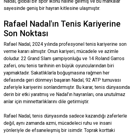
Nadal, global bir spor ikonu haline gelmiş ve bu markalar
sayesinde geniş bir hayran kitlesine ulaşmıştır.
Rafael Nadal'ın Tenis Kariyerine
Son Noktası
Rafael Nadal, 2024 yılında profesyonel tenis kariyerine son
verme kararı almıştır. Onun kariyeri, mücadele ve azimle
doludur. 22 Grand Slam şampiyonluğu ve 14 Roland Garros
zaferi, onu tenis tarihinin en büyük oyuncularından biri
yapmaktadır. Sakatlıklarla boğuşmasına rağmen her
defasında geri dönmeyi başaran Nadal, 92 ATP turnuvası
zaferiyle kariyerini sonlandırmıştır. Bu karar, tenis dünyasında
derin bir etki yaratmış ve Nadal’ın hayranları, ona unutulmaz
anlar için minnettarlıklarını dile getirmiştir.
Rafael Nadal, tenis dünyasında sadece kazandığı zaferlerle
değil, aynı zamanda azmi, mücadeleci ruhu ve insani
yönleriyle de efsaneleşmiş bir isimdir. Toprak korttaki