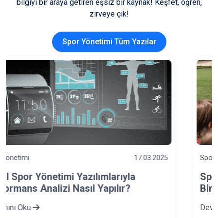
bilgiyi bir araya getiren eşsiz bir kaynak! Keşfet, öğren,
zirveye çık!
Spor Yönetimi Tüm Yazılar
Spor Yönetimi
23.12.2024
Spor Okullarında Veli-Eğitmen İş
Birliğinin Önemi
Devamını Oku