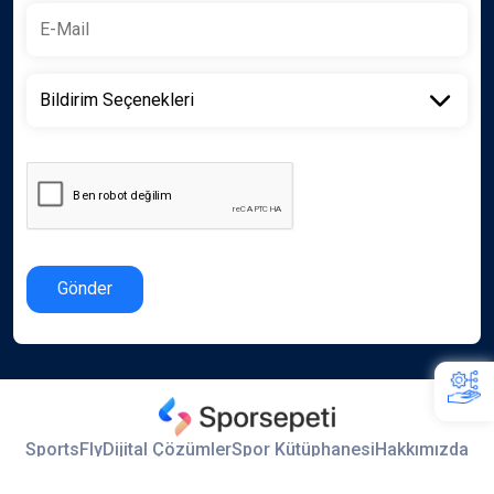
Gönder
SportsFly
Dijital Çözümler
Spor Kütüphanesi
Hakkımızda
İletişim