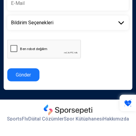
Gönder
SportsFly
Dijital Çözümler
Spor Kütüphanesi
Hakkımızda
İletişim