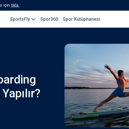
ı için
tıkla.
SportsFly
Spor360
Spor Kütüphanesi
oarding
Yapılır?