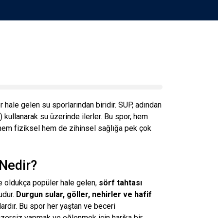
hale gelen su sporlarından biridir. SUP, adından
) kullanarak su üzerinde ilerler. Bu spor, hem
 hem fiziksel hem de zihinsel sağlığa pek çok
Nedir?
e oldukça popüler hale gelen,
sörf tahtası
udur.
Durgun sular, göller, nehirler ve hafif
rdır. Bu spor her yaştan ve beceri
gzersiz yapmak ve eğlenmek için harika bir