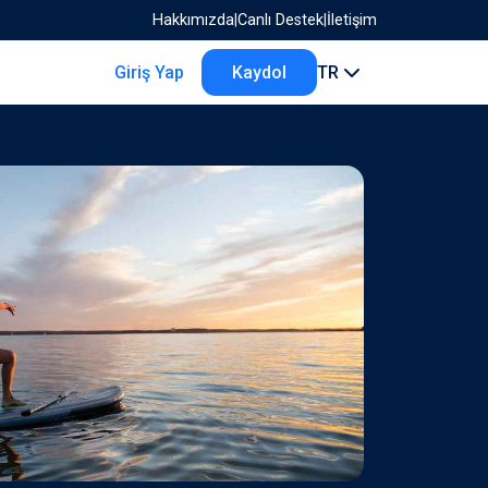
Hakkımızda
|
Canlı Destek
|
İletişim
Giriş Yap
Kaydol
TR