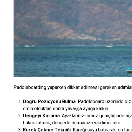
Paddleboarding yaparken dikkat edilmesi gereken adımlar
Doğru Pozisyonu Bulma
: Paddleboard üzerinde di
emin olduktan sonra yavaşça ayağa kalkın.
Dengeyi Koruma
: Ayaklarınızı omuz genişliğinde aç
bükük tutmak, dengede durmanıza yardımcı olur.
Kürek Çekme Tekniği
: Küreği suya batırarak, ön tar