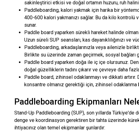
sakinleştirici etkisi ve doğal ortamın huzuru, ruh halin
Paddleboarding
, kalori yakmak için harika bir yöntem
400-600 kalori yakmanızı sağlar. Bu da kilo kontrolü ve
sunar.
Paddle board
yaparken sürekli hareket halinde olmanız,
Uzun süreli SUP seansları, kas dayanıklılığınızı ve vücu
Paddleboarding
, arkadaşlarınızla veya ailenizle birlik
Birlikte su üzerinde zaman geçirmek, sosyal bağları güç
Paddle board
yaparken doğa ile iç içe olursunuz. Den
doğal güzelliklerin tadını çıkarır ve çevreye daha fazla
Paddle board
, zihinsel odaklanmayı ve dikkati artırı
konsantre olmanız gerektiği için, zihinsel odaklanma bec
Paddleboarding Ekipmanları Nele
Stand-Up Paddleboarding (SUP), son yıllarda Türkiye'de d
denge ve koordinasyon gerektiren bir tahta üzerinde kürek
ihtiyacınız olan temel ekipmanlar şunlardır: