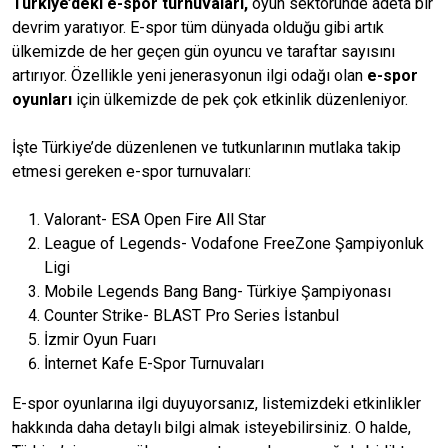
Türkiye’deki e-spor turnuvaları,
oyun sektöründe adeta bir
devrim yaratıyor. E-spor tüm dünyada olduğu gibi artık
ülkemizde de her geçen gün oyuncu ve taraftar sayısını
artırıyor. Özellikle yeni jenerasyonun ilgi odağı olan
e-spor
oyunları
için ülkemizde de pek çok etkinlik düzenleniyor.
İşte Türkiye’de düzenlenen ve tutkunlarının mutlaka takip
etmesi gereken e-spor turnuvaları:
Valorant- ESA Open Fire All Star
League of Legends- Vodafone FreeZone Şampiyonluk
Ligi
Mobile Legends Bang Bang- Türkiye Şampiyonası
Counter Strike- BLAST Pro Series İstanbul
İzmir Oyun Fuarı
İnternet Kafe E-Spor Turnuvaları
E-spor oyunlarına ilgi duyuyorsanız, listemizdeki etkinlikler
hakkında daha detaylı bilgi almak isteyebilirsiniz. O halde,