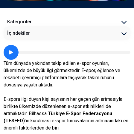
Kategoriler
İçindekiler
Tüm dünyada yakından takip edilen e-spor oyunları,
ülkemizde de büyük ilgi görmektedir. E-spor, eğlence ve
rekabeti çevrimiçi platformlara taşıyarak takım ruhunu
doyasıya yaşatmaktadır.
E-spora ilgi duyan kişi sayısının her geçen gün artmasıyla
birlikte ülkemizde düzenlenen e-spor etkinlikleri de
artmaktadır. Bilhassa
Türkiye E-Spor Federasyonu
(TESFED)
’in kurulması e-spor turnuvalarının artmasındaki en
önemli faktörlerden de biri.