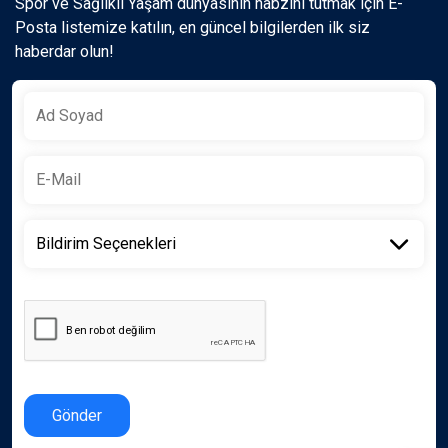
Spor ve Sağlıklı Yaşam dünyasının nabzını tutmak için E-
Posta listemize katılın, en güncel bilgilerden ilk siz
haberdar olun!
Gönder