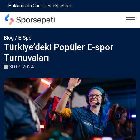
Hakkımızda
|
Canlı Destek
|
İletişim
Blog
/
E-Spor
Türkiye’deki Popüler E-spor
Turnuvaları
30.09.2024