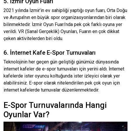
5. İzmir Oyun Fuarı
2021 yılında İzmir’in ev sahipliği yaptığı oyun fuarı, Orta Doğu
ve Avrupa’nın en büyük spor organizasyonlarından biri olarak
bilinmektedir. İzmir Oyun Fuarı’nda pek çok farklı oyuna yer
verildi. VR (Sanal Gerçeklik) Oyunları, Fuarın en çok dikkat
çeken aktivitelerden biri oldu.
6. İnternet Kafe E-Spor Turnuvaları
Teknolojinin her geçen gün geliştiği günümüz dünyasında
internet kafeler de e-spor turnuvaları için yerini aldı. İnternet
kafelerde ister oyuncu koltuğunda ister izleyici olarak yer
alabilirsiniz. E-spor olarak nitelendirilen pek çok oyun için
internet kafelerde turnuvalar düzenlenmektedir.
E-Spor Turnuvalarında Hangi
Oyunlar Var?