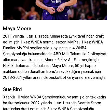
Maya Moore
2011 yılında 1. tur 1. sırada Minnesota Lynx tarafından draft
edilmiştir. 1 kez WNBA normal sezon MVP'si, 1 kez WNBA
Finaller MVP'si seçilen yıldız oyuncunun 4 WNBA
Şampiyonluğu bulunmaktadır. ABD Milli Takımı ile 2 olimpiyat
altın madalyası kazanan Moore, 6 kez All-Star seçilmiştir.
Hukuk diploması da bulunan Maya Moore, 50 yıl hapse
mahkum edilen Jonathan Irons'un avukatlığını yapmak için
2018-2021 yılları arasında basketbol kariyerine ara vermiştir.
Sue Bird
3 farklı 10 yılda WNBA Şampiyonluğu yaşamış olan tek kadın
basketbolcudur. 2002 yılında 1. tur 1. sırada Seattle Storm
tarafından draft edilmiştir. 3 kez WNBA Şampiyonluğu