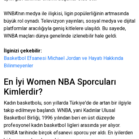
WNBA'nın medya ile ilişkisi, ligin popülerliğinin artmasında
büyük rol oynadı. Televizyon yayınları, sosyal medya ve dijital
platformlar aracılığıyla geniş kitlelere ulaşıldı. Bu sayede,
WNBA maçları dünya genelinde izlenebilir hale geldi.
İlginizi çekebilir:
Basketbol Efsanesi Michael Jordan ve Hayatı Hakkında
Bilinmeyenler
En İyi Women NBA Sporcuları
Kimlerdir?
Kadın basketbolu, son yıllarda Türkiye'de de artan bir ilgiyle
takip edilmeye başlandı. WNBA, yani Kadınlar Ulusal
Basketbol Birliği, 1996 yılından beri en üst düzeyde
profesyonel kadın basketbol ligleri arasında yer alıyor.
WNBA tarihinde birçok efsanevi sporcu yer aldı. En iyilerden