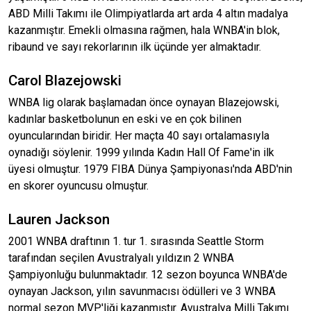
ABD Milli Takımı ile Olimpiyatlarda art arda 4 altın madalya
kazanmıştır. Emekli olmasına rağmen, hala WNBA'in blok,
ribaund ve sayı rekorlarının ilk üçünde yer almaktadır.
Carol Blazejowski
WNBA lig olarak başlamadan önce oynayan Blazejowski,
kadınlar basketbolunun en eski ve en çok bilinen
oyuncularından biridir. Her maçta 40 sayı ortalamasıyla
oynadığı söylenir. 1999 yılında Kadın Hall Of Fame'in ilk
üyesi olmuştur. 1979 FIBA Dünya Şampiyonası'nda ABD'nin
en skorer oyuncusu olmuştur.
Lauren Jackson
2001 WNBA draftının 1. tur 1. sırasında Seattle Storm
tarafından seçilen Avustralyalı yıldızın 2 WNBA
Şampiyonluğu bulunmaktadır. 12 sezon boyunca WNBA'de
oynayan Jackson, yılın savunmacısı ödülleri ve 3 WNBA
normal sezon MVP'liği kazanmıştır. Avustralya Milli Takımı