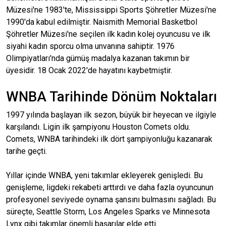
Müzesi'ne 1983'te, Mississippi Sports Şöhretler Müzesi'ne
1990'da kabul edilmiştir. Naismith Memorial Basketbol
Şöhretler Müzesi'ne seçilen ilk kadın kolej oyuncusu ve ilk
siyahi kadın sporcu olma unvanına sahiptir. 1976
Olimpiyatları'nda gümüş madalya kazanan takımın bir
üyesidir. 18 Ocak 2022'de hayatını kaybetmiştir.
WNBA Tarihinde Dönüm Noktaları
1997 yılında başlayan ilk sezon, büyük bir heyecan ve ilgiyle
karşılandı. Ligin ilk şampiyonu Houston Comets oldu.
Comets, WNBA tarihindeki ilk dört şampiyonluğu kazanarak
tarihe geçti.
Yıllar içinde WNBA, yeni takımlar ekleyerek genişledi. Bu
genişleme, ligdeki rekabeti arttırdı ve daha fazla oyuncunun
profesyonel seviyede oynama şansını bulmasını sağladı. Bu
süreçte, Seattle Storm, Los Angeles Sparks ve Minnesota
Lynx gibi takımlar önemli başarılar elde etti.