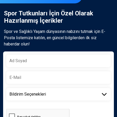
Spor Tutkunları İçin Özel Olarak
Hazırlanmış İçerikler
Spor ve Sağlıklı Yaşam dünyasının nabzını tutmak için E-
Posta listemize katılın, en güncel bilgilerden ilk siz
haberdar olun!