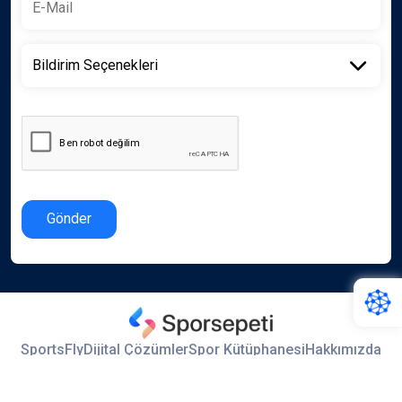
Gönder
SportsFly
Dijital Çözümler
Spor Kütüphanesi
Hakkımızda
İletişim