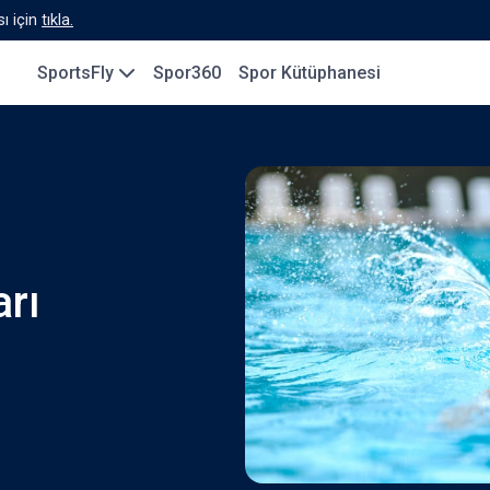
ı için
tıkla.
SportsFly
Spor360
Spor Kütüphanesi
rı