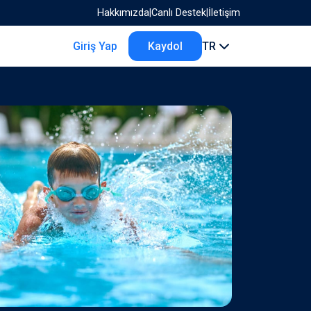
Hakkımızda
|
Canlı Destek
|
İletişim
Giriş Yap
Kaydol
TR