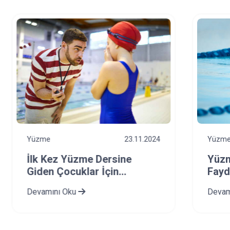
Yüzme
23.11.2024
Yüzm
İlk Kez Yüzme Dersine
Yüzm
Giden Çocuklar İçin
Fayd
Ebeveyn Rehberi
Devamını Oku
Devam