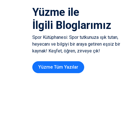
Yüzme
ile
İlgili Bloglarımız
Spor Kütüphanesi: Spor tutkunuza ışık tutan,
heyecanı ve bilgiyi bir araya getiren eşsiz bir
kaynak! Keşfet, öğren, zirveye çık!
Yüzme Tüm Yazılar
15.06.2025
Yüzme
0
osu Alırken
Yüzme Gözlüğü Alırke
ize Uygun
Dikkat Etmeniz Gerek
hberi
Şey
Devamını Oku