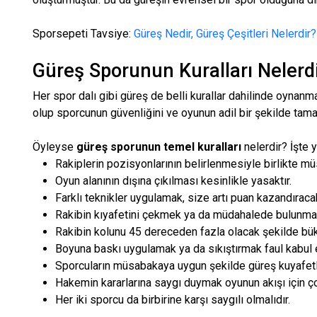
Sporsepeti Tavsiye:
Güreş Nedir, Güreş Çeşitleri Nelerdir?
Güreş Sporunun Kuralları Nelerd
Her spor dalı gibi güreş de belli kurallar dahilinde oynanmak
olup sporcunun güvenliğini ve oyunun adil bir şekilde tam
Öyleyse
güreş sporunun temel kuralları
nelerdir? İşte y
Rakiplerin pozisyonlarının belirlenmesiyle birlikte m
Oyun alanının dışına çıkılması kesinlikle yasaktır.
Farklı teknikler uygulamak, size artı puan kazandıracak
Rakibin kıyafetini çekmek ya da müdahalede bulunmak
Rakibin kolunu 45 dereceden fazla olacak şekilde bük
Boyuna baskı uygulamak ya da sıkıştırmak faul kabul 
Sporcuların müsabakaya uygun şekilde güreş kuyafetl
Hakemin kararlarına saygı duymak oyunun akışı için ço
Her iki sporcu da birbirine karşı saygılı olmalıdır.