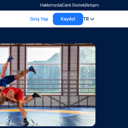
Hakkımızda
|
Canlı Destek
|
İletişim
Giriş Yap
Kaydol
TR