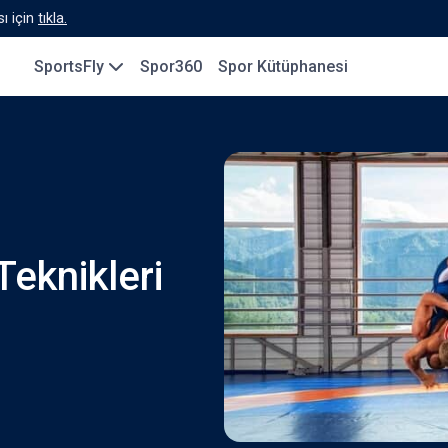
ı için
tıkla.
SportsFly
Spor360
Spor Kütüphanesi
Teknikleri