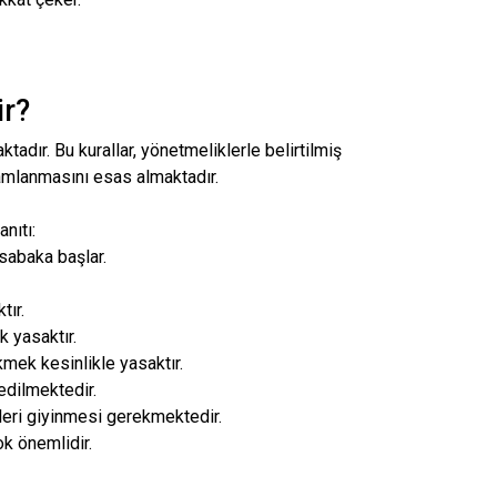
ir?
tadır. Bu kurallar, yönetmeliklerle belirtilmiş
amlanmasını esas almaktadır.
anıtı:
üsabaka başlar.
tır.
 yasaktır.
mek kesinlikle yasaktır.
edilmektedir.
eri giyinmesi gerekmektedir.
k önemlidir.