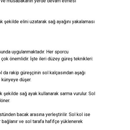
me ve müsabakanın yerde devam etmesi
ak şekilde elini uzatarak sağ ayağını yakalaması
usunda uygulanmaktadır. Her sporcu
k önemlidir. İşte ileri düzey güreş teknikleri:
l da rakip güreşçinin sol kalçasından aşağı
çi künyeye düşer.
k şekilde sağ ayak kullanarak sarma vurulur. Sol
döner.
tünden bacak arasına yerleştirilir. Sol kol ise
 bağlanır ve sol tarafa hafifçe yüklenerek