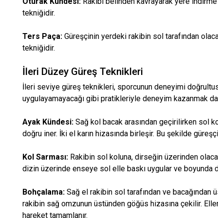
Oturak Kündesi:
Rakibi belinden kavrayarak yere indir
tekniğidir.
Ters Paça:
Güreşçinin yerdeki rakibin sol tarafından olac
tekniğidir.
İleri Düzey Güreş Teknikleri
İleri seviye güreş teknikleri, sporcunun deneyimi doğrult
uygulayamayacağı gibi pratikleriyle deneyim kazanmak da ço
Ayak Kündesi:
Sağ kol bacak arasından geçirilirken sol ko
doğru iner. İki el karın hizasında birleşir. Bu şekilde güreş
Kol Sarması:
Rakibin sol koluna, dirseğin üzerinden olaca
dizin üzerinde enseye sol elle baskı uygular ve boyunda 
Bohçalama:
Sağ el rakibin sol tarafından ve bacağından üs
rakibin sağ omzunun üstünden göğüs hizasına çekilir. Eller
hareket tamamlanır.