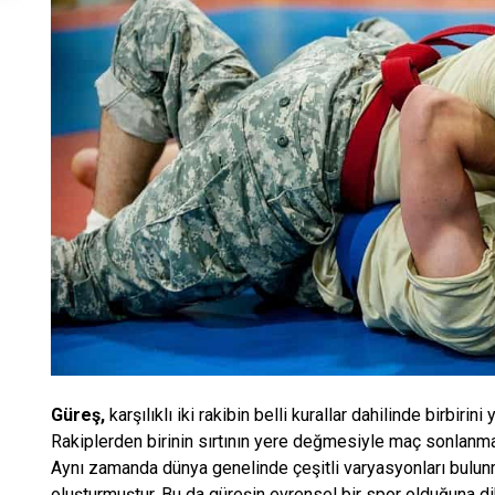
Güreş,
karşılıklı iki rakibin belli kurallar dahilinde birbiri
Rakiplerden birinin sırtının yere değmesiyle maç sonlanma
Aynı zamanda dünya genelinde çeşitli varyasyonları bulunmakt
oluşturmuştur. Bu da güreşin evrensel bir spor olduğuna di