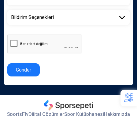
Gönder
SportsFly
Dijital Çözümler
Spor Kütüphanesi
Hakkımızda
İletişim