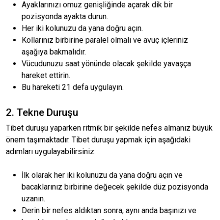
Ayaklarınızı omuz genişliğinde açarak dik bir
pozisyonda ayakta durun.
Her iki kolunuzu da yana doğru açın.
Kollarınız birbirine paralel olmalı ve avuç içleriniz
aşağıya bakmalıdır.
Vücudunuzu saat yönünde olacak şekilde yavaşça
hareket ettirin.
Bu hareketi 21 defa uygulayın.
2. Tekne Duruşu
Tibet duruşu yaparken ritmik bir şekilde nefes almanız büyük
önem taşımaktadır. Tibet duruşu yapmak için aşağıdaki
adımları uygulayabilirsiniz:
İlk olarak her iki kolunuzu da yana doğru açın ve
bacaklarınız birbirine değecek şekilde düz pozisyonda
uzanın.
Derin bir nefes aldıktan sonra, aynı anda başınızı ve