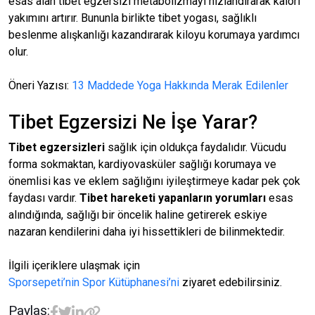
esas alan tibet egzersizi metabolizmayı hızlandırarak kalori
yakımını artırır. Bununla birlikte tibet yogası, sağlıklı
beslenme alışkanlığı kazandırarak kiloyu korumaya yardımcı
olur.
Öneri Yazısı:
13 Maddede Yoga Hakkında Merak Edilenler
Tibet Egzersizi Ne İşe Yarar?
Tibet egzersizleri
sağlık için oldukça faydalıdır. Vücudu
forma sokmaktan, kardiyovasküler sağlığı korumaya ve
önemlisi kas ve eklem sağlığını iyileştirmeye kadar pek çok
faydası vardır.
Tibet hareketi yapanların yorumları
esas
alındığında, sağlığı bir öncelik haline getirerek eskiye
nazaran kendilerini daha iyi hissettikleri de bilinmektedir.
İlgili içeriklere ulaşmak için
Sporsepeti’nin Spor Kütüphanesi’ni
ziyaret edebilirsiniz.
Paylaş: