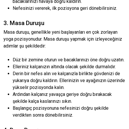
bacaklarınızı havaya doğru kaldırın.
Nefesinizi vererek, ilk pozisyona geri dönebilirsiniz.
3. Masa Duruşu
Masa duruşu, genellikle yeni başlayanları en çok zorlayan
yoga pozisyonudur. Masa duruşu yapmak için izleyeceğiniz
adımlar şu şekildedir:
Düz bir zemine oturun ve bacaklarınızı öne doğru uzatın.
Elleriniz kalçanızın altında olacak şekilde durmalıdır.
Derin bir nefes alın ve kalçanızla birlikte gövdenizi de
yukarıya doğru kaldırın. Ellerinizin ve ayağınızın üzerinde
yükselir pozisyonda kalın.
Ardından kalçanız yavaşça geriye doğru bırakacak
şekilde kalça kaslarınızı sıkın.
Başlangıç pozisyonuna nefesinizi doğru şekilde
verdikten sonra dönebilirsiniz.