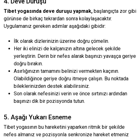
4. Deve Duruşu
Tibet yogasında deve duruşu yapmak,
başlangıçta zor gibi
görünse de birkaç tekrardan sonra kolaylaşacaktır.
Uygulamanız gereken adımlar aşağıdaki gibidir:
İlk olarak dizlerinizin üzerine doğru çömelin.
Her iki elinizi de kalçanızın altına gelecek şekilde
yerleştirin. Derin bir nefes alarak başınızı yavaşça geriye
doğru bırakın.
Asırlığınızın tamamını belinizi vermekten kaçının.
Olabildiğince geriye doğru itmeye çalışın. Bu noktada
bileklerinizden destek alabilirsiniz.
Son olarak nefesinizi verin ve önce sırtınızı ardından
başınızı dik bir pozisyonda tutun.
5. Aşağı Yukarı Esneme
Tibet yogasının bu hareketini yaparken ritmik bir şekilde
nefes almanız ve pozisyonla senkronize hareket etmeniz