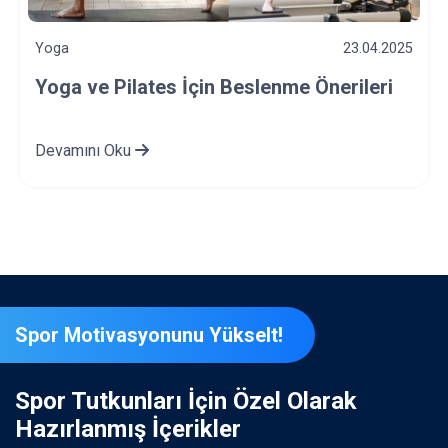
Yoga
02.03.2025
Yoga Yapmak Kalori Yakar Mı?
Devamını Oku
Spor Motivasyonunu Yükselt!
Spor Tutkunları İçin Özel Olarak
Hazırlanmış İçerikler