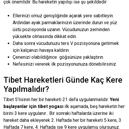
çok önemlidir. Bu hareketin yapılışı ise şu şekildedir:
Ellerinizi omuz genişliğinde açarak yere sabitleyin.
Ardından ayak parmaklarınızın üzerinde durun ve yüz
üstü pozisyonda uzanın. Vücudunuzun zeminden
yüksekte olmasında dikkat edin.
Daha sonra vücudunuzu ters V pozisyonuna getirmek
için kalçanızı havaya kaldırın.
Çenenizi olabildiğince göğsünüze yaklaştırın.
Nefesinizi vererek ilk pozisyonunuza dönebilirsiniz.
Tibet Hareketleri Günde Kaç Kere
Yapılmalıdır?
Tibet 5’lisinin her bir hareketi 21 defa uygulanmalıdır.
Yeni
başlayanlar için tibet yogası
ilk aşamada, beş hareketin her
birini 3 kere uygulanır . Bir sonraki haftalarda üzerine iki
hareket daha ekleyerek 2. Haftada her bir hareketi 5 kere, 3.
Haftada 7 kere, 4. Haftada ise 9 kere uygulamış olursunuz.