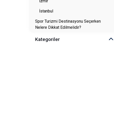
İzmir
İstanbul
Spor Turizmi Destinasyonu Seçerken
Nelere Dikkat Edilmelidir?
Kategoriler