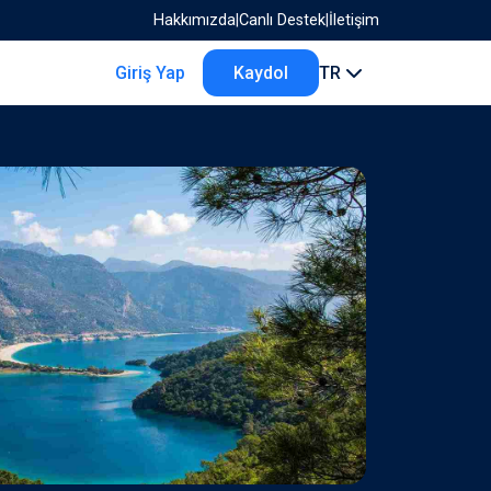
Hakkımızda
|
Canlı Destek
|
İletişim
Giriş Yap
Kaydol
TR