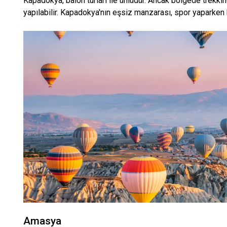
Kapadokya, balon turları ile ünlüdür. Ancak bölgede trekking
yapılabilir. Kapadokya'nın eşsiz manzarası, spor yaparken k
Amasya