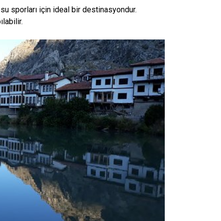
u sporları için ideal bir destinasyondur.
abilir.