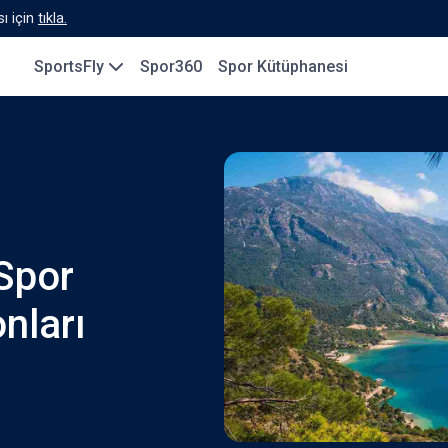
ı için
tıkla.
SportsFly
Spor360
Spor Kütüphanesi
 Spor
nları