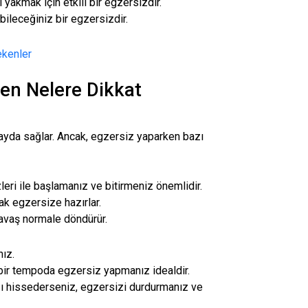
 yakmak için etkili bir egzersizdir.
ileceğiniz bir egzersizdir.
ekenler
en Nelere Dikkat
fayda sağlar. Ancak, egzersiz yaparken bazı
ri ile başlamanız ve bitirmeniz önemlidir.
ak egzersize hazırlar.
avaş normale döndürür.
ız.
bir tempoda egzersiz yapmanız idealdir.
ığı hissederseniz, egzersizi durdurmanız ve