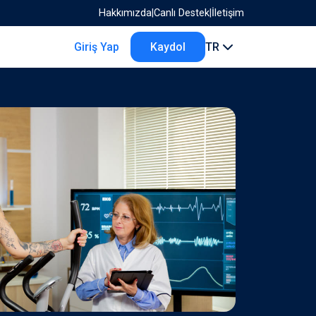
Hakkımızda
|
Canlı Destek
|
İletişim
Giriş Yap
Kaydol
TR