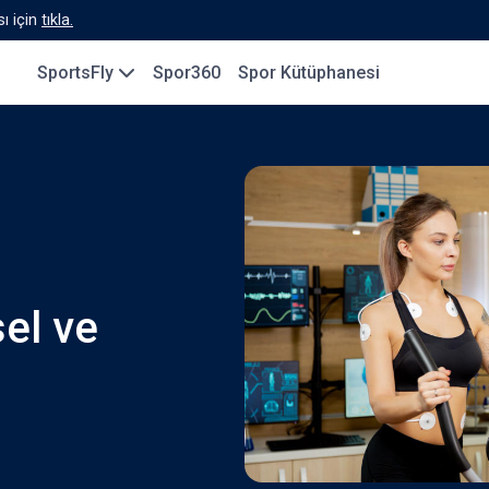
ı için
tıkla.
SportsFly
Spor360
Spor Kütüphanesi
sel ve