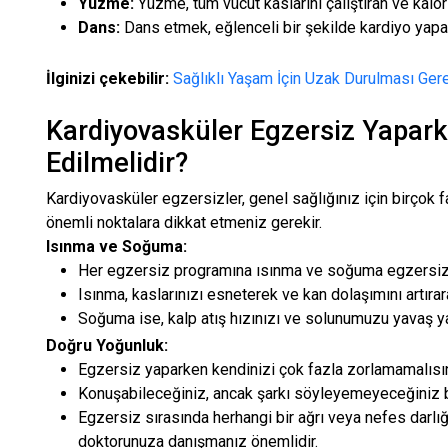
Yüzme:
Yüzme, tüm vücut kaslarını çalıştıran ve kalori
Dans:
Dans etmek, eğlenceli bir şekilde kardiyo yapab
İlginizi çekebilir:
Sağlıklı Yaşam İçin Uzak Durulması Ger
Kardiyovasküler Egzersiz Yapark
Edilmelidir?
Kardiyovasküler egzersizler, genel sağlığınız için birçok 
önemli noktalara dikkat etmeniz gerekir.
Isınma ve Soğuma:
Her egzersiz programına ısınma ve soğuma egzersizle
Isınma, kaslarınızı esneterek ve kan dolaşımını artırar
Soğuma ise, kalp atış hızınızı ve solunumuzu yavaş y
Doğru Yoğunluk:
Egzersiz yaparken kendinizi çok fazla zorlamamalısın
Konuşabileceğiniz, ancak şarkı söyleyemeyeceğiniz 
Egzersiz sırasında herhangi bir ağrı veya nefes darl
doktorunuza danışmanız önemlidir.