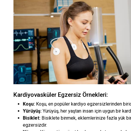
Kardiyovasküler Egzersiz Örnekleri:
Koşu:
Koşu, en popüler kardiyo egzersizlerinden birid
Yürüyüş:
Yürüyüş, her yaştan insan için uygun bir kard
Bisiklet:
Bisiklete binmek, eklemlerinize fazla yük b
egzersizdir.