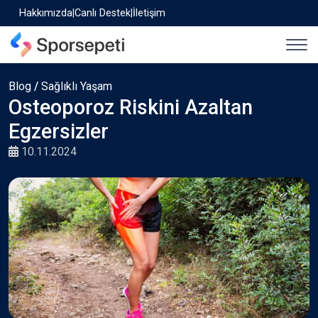
Hakkımızda
|
Canlı Destek
|
İletişim
Blog
/
Sağlıklı Yaşam
Osteoporoz Riskini Azaltan
Egzersizler
10.11.2024